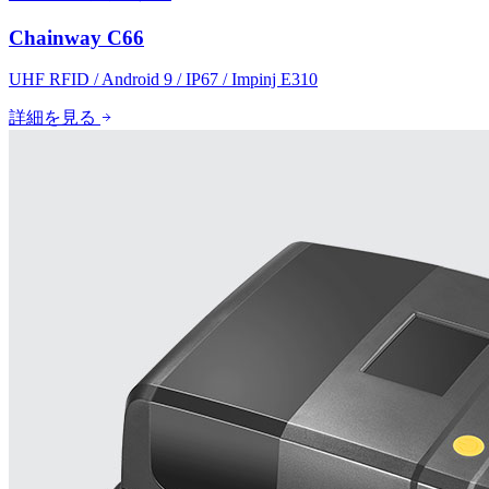
Chainway C66
UHF RFID / Android 9 / IP67 / Impinj E310
詳細を見る