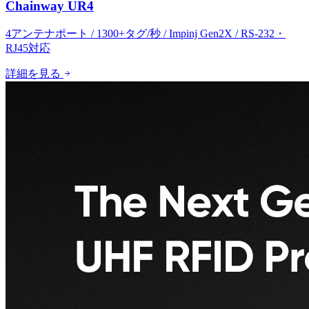
Chainway UR4
4アンテナポート / 1300+タグ/秒 / Impinj Gen2X / RS-232・
RJ45対応
詳細を見る