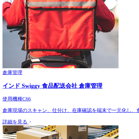
倉庫管理
インド Swiggy 食品配送会社 倉庫管理
使用機種
C66
倉庫現場のスキャン、仕分け、在庫確認を端末で一元化し、
詳細を見る