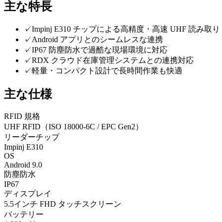
主な特長
✓
Impinj E310 チップによる高精度・高速 UHF 読み取り
✓
Android アプリとのシームレスな連携
✓
IP67 防塵防水で過酷な現場環境に対応
✓
RDX クラウド在庫管理システムとの連携対応
✓
軽量・コンパクト設計で長時間作業も快適
主な仕様
RFID 規格
UHF RFID（ISO 18000-6C / EPC Gen2）
リーダーチップ
Impinj E310
OS
Android 9.0
防塵防水
IP67
ディスプレイ
5.5インチ FHD タッチスクリーン
バッテリー