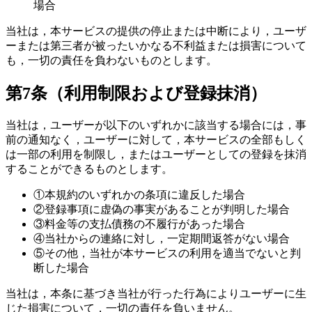
場合
当社は，本サービスの提供の停止または中断により，ユーザ
ーまたは第三者が被ったいかなる不利益または損害について
も，一切の責任を負わないものとします。
第7条（利用制限および登録抹消）
当社は，ユーザーが以下のいずれかに該当する場合には，事
前の通知なく，ユーザーに対して，本サービスの全部もしく
は一部の利用を制限し，またはユーザーとしての登録を抹消
することができるものとします。
①
本規約のいずれかの条項に違反した場合
②
登録事項に虚偽の事実があることが判明した場合
③
料金等の支払債務の不履行があった場合
④
当社からの連絡に対し，一定期間返答がない場合
⑤
その他，当社が本サービスの利用を適当でないと判
断した場合
当社は，本条に基づき当社が行った行為によりユーザーに生
じた損害について，一切の責任を負いません。