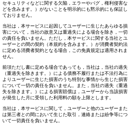
セキュリティなどに関する欠陥，エラーやバグ，権利侵害な
どを含みます。）がないことを明示的にも黙示的にも保証し
ておりません。
当社は，本サービスに起因してユーザーに生じたあらゆる損
害について，当社の故意又は重過失による場合を除き，一切
の責任を負いません。ただし，本サービスに関する当社とユ
ーザーとの間の契約（本規約を含みます。）が消費者契約法
に定める消費者契約となる場合，この免責規定は適用されま
せん。
前項ただし書に定める場合であっても，当社は，当社の過失
（重過失を除きます。）による債務不履行または不法行為に
よりユーザーに生じた損害のうち特別な事情から生じた損害
について一切の責任を負いません。また，当社の過失（重過
失を除きます。）による損害賠償は，ユーザーから当該損害
が発生した月に受領した利用料の額を上限とします。
当社は，本サービスに関して，ユーザーと他のユーザーまた
は第三者との間において生じた取引，連絡または紛争等につ
いて一切責任を負いません。