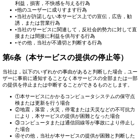
利益，損害，不快感を与える行為
•
他のユーザーに成りすます行為
•
当社が許諾しない本サービス上での宣伝，広告，勧
誘，または営業行為
•
当社のサービスに関連して，反社会的勢力に対して直
接または間接に利益を供与する行為
•
その他，当社が不適切と判断する行為
第6条（本サービスの提供の停止等）
当社は，以下のいずれかの事由があると判断した場合，ユー
ザーに事前に通知することなく本サービスの全部または一部
の提供を停止または中断することができるものとします。
①
本サービスにかかるコンピュータシステムの保守点
検または更新を行う場合
②
地震，落雷，火災，停電または天災などの不可抗力
により，本サービスの提供が困難となった場合
③
コンピュータまたは通信回線等が事故により停止し
た場合
④
その他，当社が本サービスの提供が困難と判断した